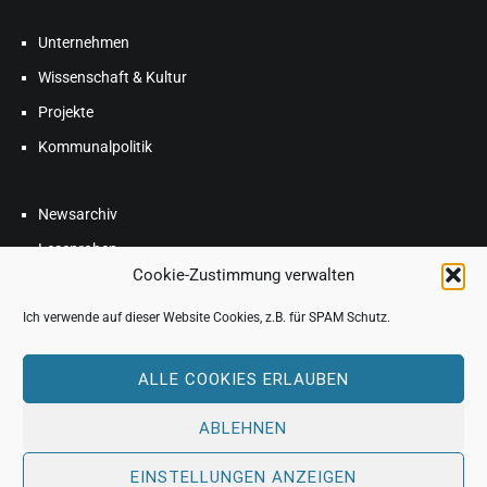
Unternehmen
Wissenschaft & Kultur
Projekte
Kommunalpolitik
Newsarchiv
Leseproben
Cookie-Zustimmung verwalten
Blog
Ich verwende auf dieser Website Cookies, z.B. für SPAM Schutz.
FAQ
ALLE COOKIES ERLAUBEN
ABLEHNEN
EINSTELLUNGEN ANZEIGEN
Copyright © 2026
THERESA HANNIG
. All rights reserved. Theme: