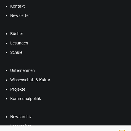
Eine Weiterempfehlung wert.
Kontakt
Robert Waldschock, Vorsitzender
Newsletter
der Programmkommission
Bücher
Lesungen
Schule
Unternehmen
Wissenschaft & Kultur
Projekte
Kommunalpolitik
Newsarchiv
Leseproben