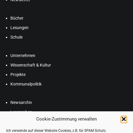
Bücher
Lesungen
Schule
Unternehmen
Wissenschaft & Kultur
Projekte
Kommunalpolitik
Newsarchiv
Leseproben
Cookie-Zustimmung verwalten
Blog
FAQ
Ich verwende auf dieser Website Cookies, z.B. für SPAM Schutz.