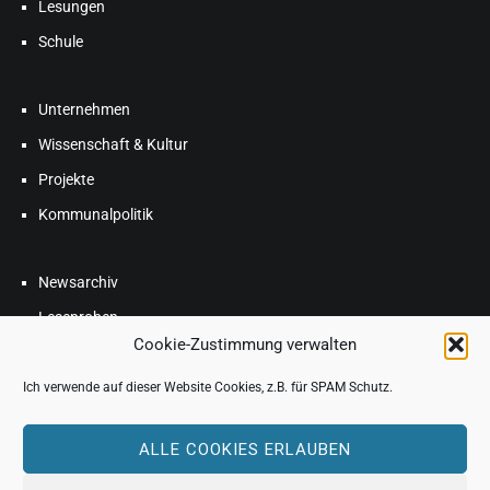
Lesungen
Schule
Unternehmen
Wissenschaft & Kultur
Projekte
Kommunalpolitik
Newsarchiv
Leseproben
Cookie-Zustimmung verwalten
Blog
FAQ
Ich verwende auf dieser Website Cookies, z.B. für SPAM Schutz.
ALLE COOKIES ERLAUBEN