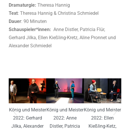
Dramaturgie:
Theresa Hannig
Text
: Theresa Hannig & Christina Schmiedel
Dauer
: 90 Minuten
Schauspieler*innen:
Anne Distler, Patricia Flür,
Gerhard Jilka, Ellen Kießling-Kretz, Aline Pronnet und
Alexander Schmiedel
Kön
König und Meister
König und Meister
König und Meister
2022: Gerhard
2022: Anne
2022: Ellen
P
Jilka, Alexander
Distler, Patricia
Kießling-Ketz,