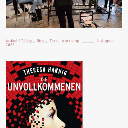
Artikel / Essay
,
Blog
,
Text
,
workshop
4. August
2026