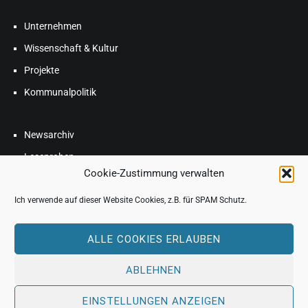
Unternehmen
Wissenschaft & Kultur
Projekte
Kommunalpolitik
Newsarchiv
Leseproben
Cookie-Zustimmung verwalten
Blog
Ich verwende auf dieser Website Cookies, z.B. für SPAM Schutz.
FAQ
ALLE COOKIES ERLAUBEN
ABLEHNEN
EINSTELLUNGEN ANZEIGEN
Copyright © 2026
THERESA HANNIG
. All rights reserved. Theme: