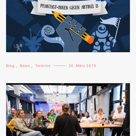
Blog
,
News
,
Termine
20. März 2019