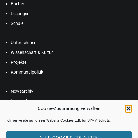
Bücher
Lesungen
Schule
Unternehmen
Wissenschaft & Kultur
Projekte
Kommunalpolitik
Newsarchiv
Leseproben
Cookie-Zustimmung verwalten
Blog
Ich verwende auf dieser Website Cookies, z.B. für SPAM Schutz.
FAQ
ALLE COOKIES ERLAUBEN