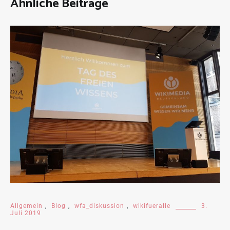
Ähnliche Beiträge
Allgemein
,
Blog
,
wfa_diskussion
,
wikifueralle
3.
Juli 2019