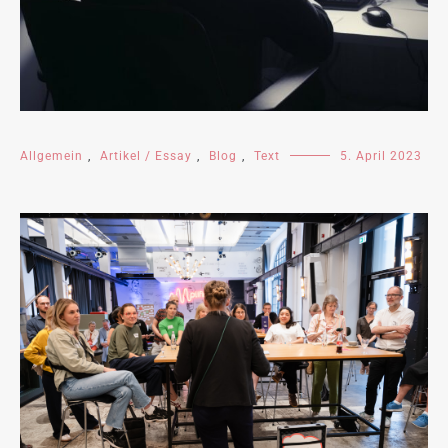
Allgemein
,
Artikel / Essay
,
Blog
,
Text
5. April 2023