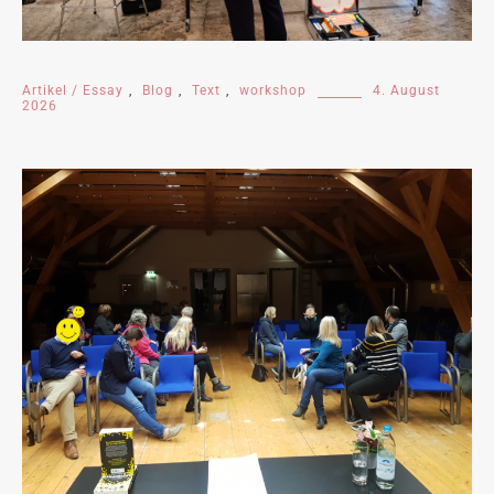
Artikel / Essay
,
Blog
,
Text
,
workshop
4. August
2026