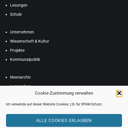
Lesungen
Schule
Unternehmen
Wissenschaft & Kultur
Projekte
Kommunalpolitik
Newsarchiv
Leseproben
Cookie-Zustimmung verwalten
Blog
Ich verwende auf dieser Website Cookies, z.B. für SPAM Schutz.
FAQ
ALLE COOKIES ERLAUBEN