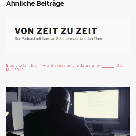
Ähnliche Beiträge
Blog
,
wfa_blog
,
wfa_diskussion
,
wikifueralle
27.
Mai 2019