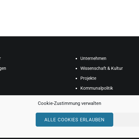
r
Unternehmen
gen
Wissenschaft & Kultur
Projekte
Kommunalpolitik
Cookie-Zustimmung verwalten
ALLE COOKIES ERLAUBEN
. Theme:
Cenote
by ThemeGrill. Powered by
WordPress
.