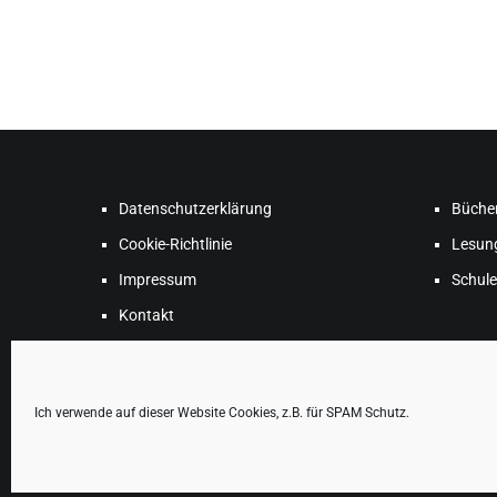
Datenschutzerklärung
Büche
Cookie-Richtlinie
Lesun
Impressum
Schule
Kontakt
Newsletter
Ich verwende auf dieser Website Cookies, z.B. für SPAM Schutz.
Copyright © 2026
THERESA HANNIG
. All rights reserved