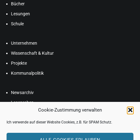
Bücher
Lesungen
Schule
Unternehmen
Wissenschaft & Kultur
Projekte
Kommunalpolitik
Newsarchiv
Leseproben
Cookie-Zustimmung verwalten
Blog
Ich verwende auf dieser Website Cookies, z.B. für SPAM Schutz.
FAQ
ALLE COOKIES ERLAUBEN