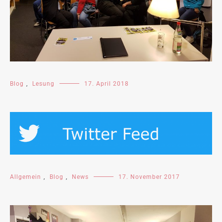
Blog
,
Lesung
17. April 2018
Allgemein
,
Blog
,
News
17. November 2017