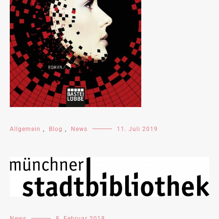
Allgemein
,
Blog
,
News
11. Juli 2019
News
8. Februar 2018