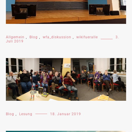
Allgemein
,
Blog
,
wfa_diskussion
,
wikifueralle
3.
Juli 2019
Blog
,
Lesung
18. Januar 2019