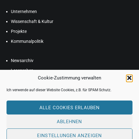
Unternehmen
Wissenschaft & Kultur
Projekte
Kommunalpolitik
Newsarchiv
Leseproben
Cookie-Zustimmung verwalten
Blog
Ich verwende auf dieser Website Cookies, z.B. für SPAM Schutz.
FAQ
ALLE COOKIES ERLAUBEN
ABLEHNEN
EINSTELLUNGEN ANZEIGEN
Copyright © 2026
THERESA HANNIG
. All rights reserved. Theme: