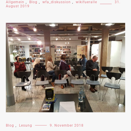
Allgemein
,
Blog
,
wfa_diskussion
,
wikifueralle
31.
August 2019
Blog
,
Lesung
9. November 2018